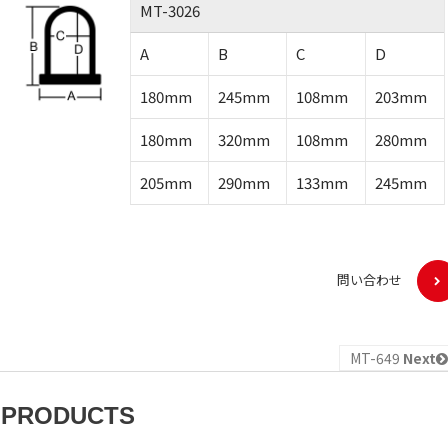
MT-3026
A
B
C
D
180mm
245mm
108mm
203mm
180mm
320mm
108mm
280mm
205mm
290mm
133mm
245mm
問い合わせ
MT-649
Next
 PRODUCTS