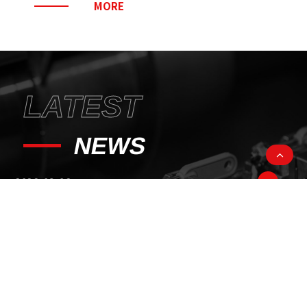
MORE
LATEST
NEWS
2026-08-06
2026 Taichung Bike week
2026-03-10
2026 E-catalog
2025-12-04