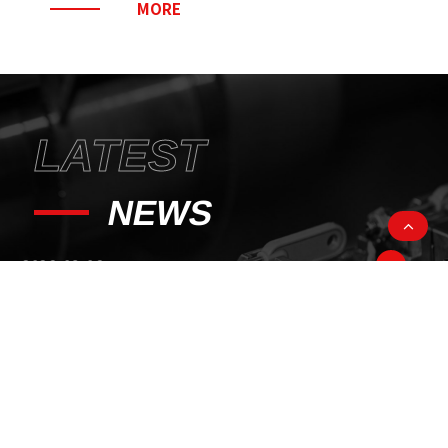
MORE
LATEST
NEWS
2026-08-06
2026 Taichung Bike week
2026-03-10
2026 E-catalog
2025-12-04